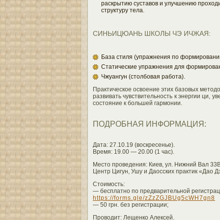
раскрытию суставов и улучшению прохо
структуру тела.
СИНЬИЦЮАНЬ ШКОЛЫ ЧЭ ИЧЖАЯ:
База стиля (упражнения по формированию 
Cтатические упражнения для формирован
Чжуангун (столбовая работа).
Практическое освоение этих базовых методо
развивать чувствительность к энергии ци, у
состояние к большей гармонии.
ПОДРОБНАЯ ИНФОРМАЦИЯ:
Дата: 27.10.19 (воскресенье).
Время: 19.00 — 20.00 (1 час).
Место проведения: Киев, ул. Нижний Вал 33В
Центр Цигун, Ушу и Даосских практик «Дао Д
Стоимость:
— бесплатно по предварительной регистра
https://forms.gle/zZzZGJBUg5cWH7gn8
— 50 грн. без регистрации;
Проводит: Лещенко Алексей.