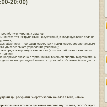
:00-20:00)
роработку внутренних органов;
ьшинства техник групп мышц и сухожилий, выводящую ваше тело на
уровень;
асслаблением — как физическим, так и психическим, эмоциональным
ика универсального управления усилиями);
тв и средств коррекции внешности (которые работают с внешними
 причин);
а напрямую связана с гармоничным течением энергии в организме, а
тодами — это природный катализатор вашей собственной молодости
щения ци, раскрытия энергетических каналов в теле, навыки
риводящие в активное движение энергию внутри тела, способствуют