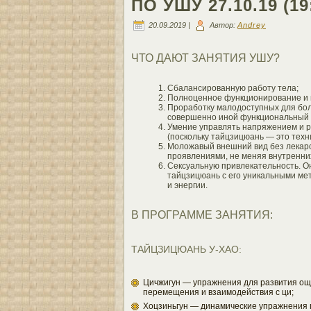
ПО УШУ 27.10.19 (19
20.09.2019 |
Автор:
Andrey
ЧТО ДАЮТ ЗАНЯТИЯ УШУ?
Сбалансированную работу тела;
Полноценное функционирование и п
Проработку малодоступных для бол
совершенно иной функциональный 
Умение управлять напряжением и р
(поскольку тайцзицюань — это техн
Моложавый внешний вид без лекарс
проявлениями, не меняя внутренних
Сексуальную привлекательность. Он
тайцзицюань с его уникальными ме
и энергии.
В ПРОГРАММЕ ЗАНЯТИЯ:
ТАЙЦЗИЦЮАНЬ У-ХАО:
Цичжигун — упражнения для развития ощу
перемещения и взаимодействия с ци;
Хоцзиньгун — динамические упражнения п