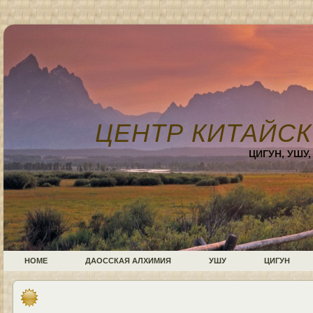
ЦЕНТР КИТАЙСК
ЦИГУН, УШУ
HOME
ДАОССКАЯ АЛХИМИЯ
УШУ
ЦИГУН