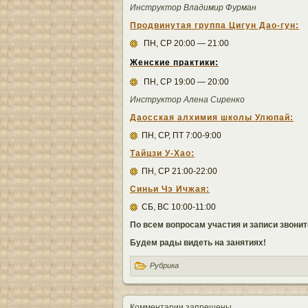
Инструктор Владимир Фурман
Продвинутая группа Цигун Дао-гун:
ПН, СР 20:00 — 21:00
Женские практики:
ПН, СР 19:00 — 20:00
Инструктор Алена Сиренко
Даосская алхимия школы Улюпай:
ПН, СР, ПТ 7:00-9:00
Тайцзи У-Хао:
ПН, СР 21:00-22:00
Синьи Чэ Ичжая:
СБ, ВС 10:00-11:00
По всем вопросам участия и записи звоните 
Будем рады видеть на занятиях!
Рубрика
Комментарии запрещены.