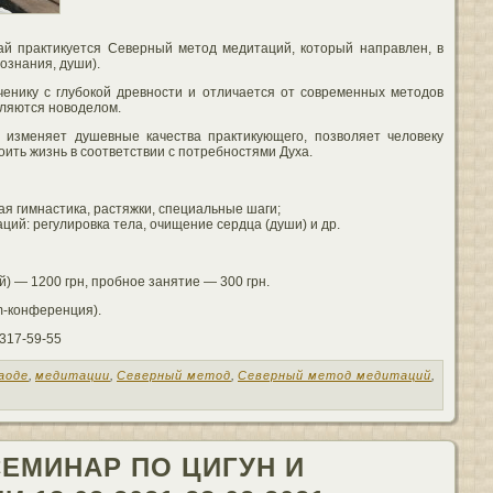
й практикуется Северный метод медитаций, который направлен, в
ознания, души).
ченику с глубокой древности и отличается от современных методов
вляются новоделом.
 изменяет душевные качества практикующего, позволяет человеку
оить жизнь в соответствии с потребностями Духа.
ая гимнастика, растяжки, специальные шаги;
ий: регулировка тела, очищение сердца (души) и др.
) — 1200 грн, пробное занятие — 300 грн.
m-конференция).
 317-59-55
аоде
,
медитации
,
Северный метод
,
Северный метод медитаций
,
ЕМИНАР ПО ЦИГУН И