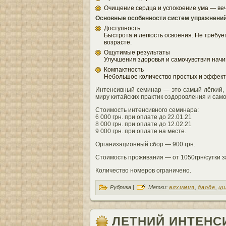
Очищение сердца и успокоение ума — веч
Основные особенности систем упражнений
Доступность
Быстрота и легкость освоения. Не требу
возрасте.
Ощутимые результаты
Улучшения здоровья и самочувствия начи
Компактность
Небольшое количество простых и эффект
Интенсивный семинар — это самый лёгкий, 
миру китайских практик оздоровления и сам
Стоимость интенсивного семинара:
6 000 грн. при оплате до 22.01.21
8 000 грн. при оплате до 12.02.21
9 000 грн. при оплате на месте.
Организационный сбор — 900 грн.
Стоимость проживания — от 1050грн/сутки з
Количество номеров ограничено.
Рубрика |
Метки:
алхимия
,
даоде
,
ци
ЛЕТНИЙ ИНТЕНС