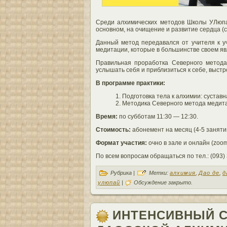
Среди алхимических методов Школы УЛюпа
основном, на очищение и развитие сердца (с
Данный метод передавался от учителя к у
медитации, которые в большинстве своем я
Правильная проработка Северного метода
услышать себя и приблизиться к себе, выстр
В программе практики:
Подготовка тела к алхимии: суставн
Методика Северного метода медитац
Время:
по субботам 11:30 — 12:30.
Стоимость:
абонемент на месяц (4-5 занятий
Формат участия:
очно в зале и онлайн (zoo
По всем вопросам обращаться по тел.: (093)
Рубрика |
Метки:
алхимия
,
Дао де
,
д
улюпай
|
Обсуждение закрыто.
ИНТЕНСИВНЫЙ С