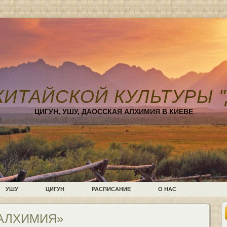
КИТАЙСКОЙ КУЛЬТУРЫ "
ЦИГУН, УШУ, ДАОССКАЯ АЛХИМИЯ В КИЕВЕ
УШУ
ЦИГУН
РАСПИСАНИЕ
О НАС
«АЛХИМИЯ»