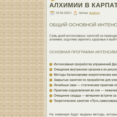
АЛХИМИИ В КАРПАТАХ
03.06.2020 |
Автор:
Andrey
ОБЩИЙ ОСНОВНОЙ ИНТЕНСИВ
Семь дней интенсивных занятий на природе 
алхимии, ощутимо укрепить здоровье и выйт
ОСНОВНАЯ ПРОГРАММА ИНТЕНСИВА (
Интенсивная проработка упражнений Дао
Очищение внутренних органов и их регул
Методы балансировки энергетических кан
Закрытые занятия по проработке для уче
Лечебные сваи — статические практики
Практики оздоровления во сне — лежачи
Очищение сердца — вечерние встречи за
Теоретическое занятие «Путь самосовер
На семинаре будут выданы методы, которы