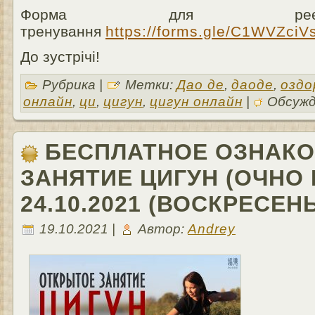
Форма для реєс
тренування
https://forms.gle/C1WVZci
До зустрічі!
Рубрика |
Метки:
Дао де
,
даоде
,
оздо
онлайн
,
ци
,
цигун
,
цигун онлайн
|
Обсужд
БЕСПЛАТНОЕ ОЗНАК
ЗАНЯТИЕ ЦИГУН (ОЧНО 
24.10.2021 (ВОСКРЕСЕНЬ
19.10.2021 |
Автор:
Andrey