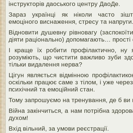
інструкторів даоського центру ДаоДе.
Зараз українці як ніколи часто зіш
емоціного виснаження, стресу та напруги
Відновити душевну рівновагу (заспокоїти
діяти раціонально) допомагають… прості 
І краще їх робити профілактично, ну 
розуміють, що чистити важливо зуби здор
тільки видалення нерва?
Цігун являється відмінною профілактико
оскільки працює саме з тілом, і уже чере
психічний та емоційний стан.
Тому запрошуємо на тренування, де б ви 
Війна закінчиться, а нам потрібна здорова
духом!
Вхід вільний, за умови реєстрації.