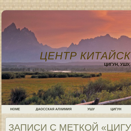
ЦЕНТР КИТАЙСК
ЦИГУН, УШУ
HOME
ДАОССКАЯ АЛХИМИЯ
УШУ
ЦИГУН
ЗАПИСИ С МЕТКОЙ «ЦИГ