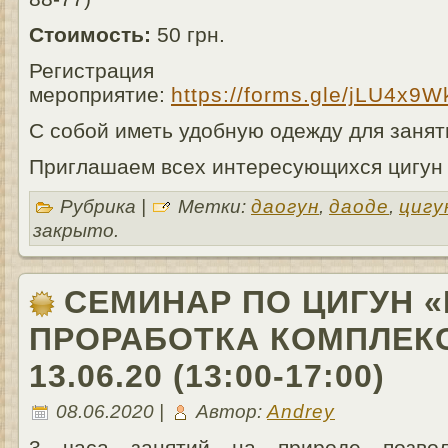
Стоимость:
50 грн.
Регистра
мероприятие:
https://forms.gle/jLU4x
С собой иметь удобную одежду для занят
Приглашаем всех интересующихся цигун 
Рубрика |
Метки:
даогун
,
даоде
,
цигу
закрыто.
СЕМИНАР ПО ЦИГУН 
ПРОРАБОТКА КОМПЛЕКС
13.06.20 (13:00-17:00)
08.06.2020 |
Автор:
Andrey
3 часа занятий на природе позвол