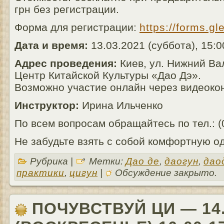
грн без регистрации.
Форма для регистрации:
https://forms.
Дата и время:
13.03.2021 (суббота), 15:
Адрес проведения:
Киев, ул. Нижний Вал
Центр Китайской Культуры «Дао Дэ».
Возможно участие онлайн через видеок
Инструктор:
Ирина Ильченко
По всем вопросам обращайтесь по тел.: (
Не забудьте взять с собой комфортную о
Рубрика |
Метки:
Дао де
,
даогун
,
дао
практики
,
цигун
|
Обсуждение закрыто.
ПОЧУВСТВУЙ ЦИ — 14.