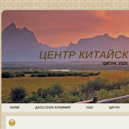
ЦЕНТР КИТАЙСК
ЦИГУН, УШУ
HOME
ДАОССКАЯ АЛХИМИЯ
УШУ
ЦИГУН