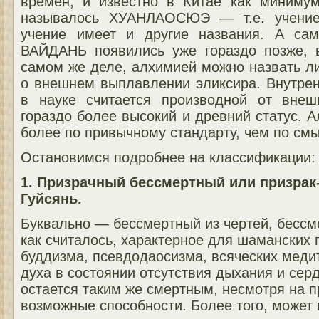
времен, и известно в Китае как миниму
называлось ХУАНЛАОСЮЭ — т.е. учени
учение имеет и другие названия. А с
ВАЙДАНЬ появились уже гораздо позже, 
самом же деле, алхимией можно назвать л
о внешнем выплавлении эликсира. Внутрен
в науке считается производной от внеш
гораздо более высокий и древний статус. 
более по привычному стандарту, чем по смы
Остановимся подробнее на классификации:
1. Призрачный бессмертный или призра
Гуйсянь.
Буквально — бессмертный из чертей, бессм
как считалось, характерное для шаманских п
буддизма, псевдодаосизма, всяческих меди
духа в состоянии отсутствия дыхания и се
остается таким же смертным, несмотря на 
возможные способности. Более того, может