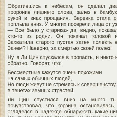
Обратившись к небесам, он сделал два
проронив лишнего слова, залез в бамбу
рукой в знак прощания. Веревка стала р
поплыла вниз. У многих посерели лица от у
— Все было у старика» да, видно, показа
кто-то из родни. Он покачал головой 
Захватила старого пустая затея полезть 
Зачем? Наверно, за смертью своей полез!
Ну, а Ли Цин спускался в пропасть, и никто 
обратно. Говорят, что:
Бессмертные кажутся очень похожими
на самых обычных людей,
Но люди живут не стремясь к совершенству,
в тенетах земных страстей.
Ли Цин спустился вниз на много ты
почувствовал, что корзина остановилас
огляделся в надежде обнаружить какие-ни