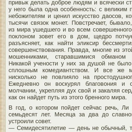
привык делать доброе людям и всячески с
у него была одна особенность: с великим 
небожителям и ценил искусство даосов, к
тысячи связок монет. Повстречает, бывало,
из мира ушедшего и во всем совершенного 
поклоном зовет его в дом, щедро потчу
разъясняет, как найти эликсир бессмерт
совершенствования. Правда, многие из эт
мошенниками, старавшимися обманом 
Никакой учености у них за душой не было
сплошным комедиантством. И все же м
нисколько не повлияло на простодушно
Ежедневно он воскурял благовония и с
молчании, укрепляя дух свой и закаляя се
как он найдет путь из этого бренного мира.
В год, о котором пойдет сейчас речь, Ли
семьдесят лет. Месяца за два до славно
устроили совет.
— Семидесятилетие — день не обычный, та