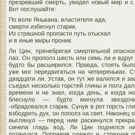
презревший смерть, увидел новый мир и с
Вот послушайте:
По воле Яньвана, властителя ада,
смерти избегнул старик.
Из страшной пропасти путь отыскал
и в иные миры проник.
Ли Цин, пренебрегая смертельной опасно
лаз. Он прополз шесть или семь ли и вдруг
будто бы расширился. Правда, стоять был
уже мог передвигаться на четвереньках. 
двадцати ли. Устав, он тут же валился и з
съедал несколько горстей глины и полз дал
времени и не знал, когда день, а когда но
блеснуло — будто мигнула звездоч
-обрадовался старик. Сунув в рот горсть гл
взбодрить дух, он пополз на свет. Наконец о
выглянул — перед ним раскинулся прекра
синела гладь вод. Ли Цин поднялся на
потянулся. Поправив одежду и, стряхнув г