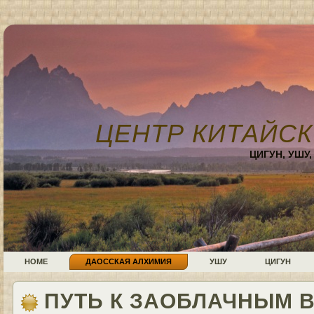
ЦЕНТР КИТАЙСК
ЦИГУН, УШУ
HOME
ДАОССКАЯ АЛХИМИЯ
УШУ
ЦИГУН
ПУТЬ К ЗАОБЛАЧНЫМ В