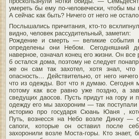
проскользнули нотки обиды. — Семьдесят
умереть бы ему по-человечески, чтобы мы 
А сейчас как быть? Ничего от него не остало
Послышались причитания, кто-то всхлипнул
видно, человек рассудительный, заметил:
Рождение и смерть — великие события в
определены они Небом. Сегодняшний д
наверное, означал конец его жизни. Он все
б остался дома, поэтому не следует понапр
же он сам так захотел, хотя знал, что
опасность… Действительно, от него ничего 
что из одежды. Вот что я думаю. Сегодня
потому как все равно уже поздно, а за
сведущих даосов. Пусть придут на гору и 
одежду его мы захороним — так поступали
историю про государя Сюань Юаня , кот
Путь, вознесся на Небо возле Динху — 
сапоги, которые он оставил после се
захоронили возле Моста-горы. Кто знает, 