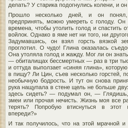
делать? У старика подогнулись колени, и о
Прошло несколько дней, и он понял,
предпринять, можно умереть с голоду. Он
времена, чтобы утолить голод и спастить от
войлок. Однако в яме нет ни того, ни другог
Задумавшись, он взял горсть вязкой зе
проглотил. О чудо! Глина оказалась съедо
Она утоляла голод и жажду. Мог ли он знат
— обиталищах бессмертных — раз в три тыс
и оттуда выползает «синяя глина», котору
в пищу? Ли Цин, съев несколько горстей, п
необычную бодрость. И тут он снова приня
рука нащупала в стене щель не больше двух
здесь сидеть? — подумал он, — Глядишь
змеи или прочая нечисть. Жизнь моя все р
терять? Попробую втиснуться в этот п
впереди?»
И так получилось, что на этой мрачной и