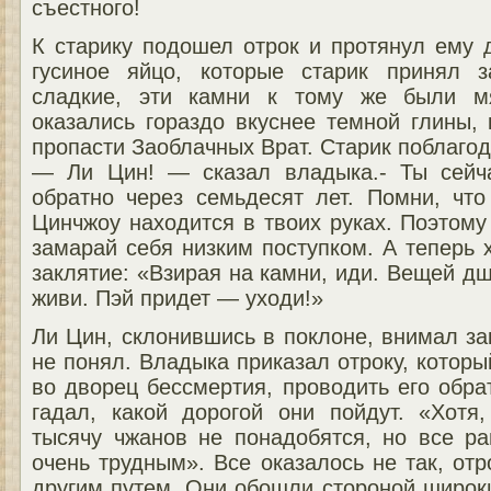
съестного!
К старику подошел отрок и протянул ему 
гусиное яйцо, которые старик принял 
сладкие, эти камни к тому же были м
оказались гораздо вкуснее темной глины,
пропасти Заоблачных Врат. Старик поблаго
— Ли Цин! — сказал владыка.- Ты сейч
обратно через семьдесят лет. Помни, что
Цинчжоу находится в твоих руках. Поэтому
замарай себя низким поступком. А теперь
заклятие: «Взирая на камни, иди. Вещей д
живи. Пэй придет — уходи!»
Ли Цин, склонившись в поклоне, внимал зак
не понял. Владыка приказал отроку, которы
во дворец бессмертия, проводить его обр
гадал, какой дорогой они пойдут. «Хотя
тысячу чжанов не понадобятся, но все ра
очень трудным». Все оказалось не так, от
другим путем. Они обошли стороной широк