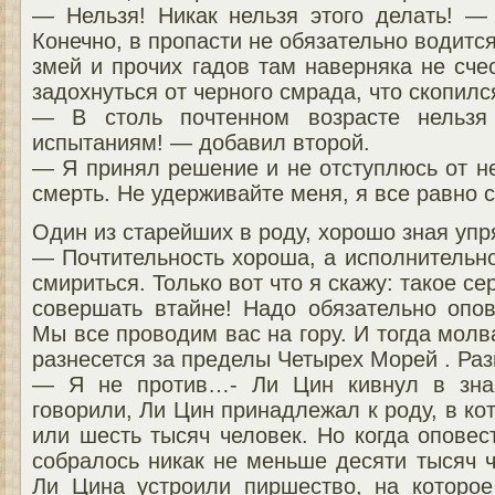
— Нельзя! Никак нельзя этого делать! — 
Конечно, в пропасти не обязательно водится
змей и прочих гадов там наверняка не сче
задохнуться от черного смрада, что скопилс
— В столь почтенном возрасте нельзя 
испытаниям! — добавил второй.
— Я принял решение и не отступлюсь от не
смерть. Не удерживайте меня, я все равно 
Один из старейших в роду, хорошо зная упр
— Почтительность хороша, а исполнительн
смириться. Только вот что я скажу: такое се
совершать втайне! Надо обязательно опо
Мы все проводим вас на гору. И тогда молв
разнесется за пределы Четырех Морей . Раз
— Я не против…- Ли Цин кивнул в знак
говорили, Ли Цин принадлежал к роду, в ко
или шесть тысяч человек. Но когда оповес
собралось никак не меньше десяти тысяч 
Ли Цина устроили пиршество, на которое