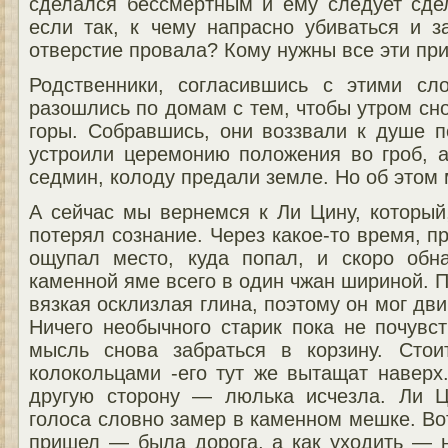
сделался бессмертным и ему следует сде
если так, к чему напрасно убиваться и з
отверстие провала? Кому нужны все эти пр
Родственники, согласившись с этими сл
разошлись по домам с тем, чтобы утром сн
горы. Собравшись, они воззвали к душе п
устроили церемонию положения во гроб, а
седмин, колоду предали земле. Но об этом 
А сейчас мы вернемся к Ли Цину, который,
потерял сознание. Через какое-то время, п
ощупал место, куда попал, и скоро обн
каменной яме всего в один чжан шириной. П
вязкая осклизлая глина, поэтому он мог дв
Ничего необычного старик пока не почувс
мысль снова забраться в корзину. Стои
колокольцами -его тут же вытащат наверх
другую сторону — люлька исчезла. Ли Ц
голоса словно замер в каменном мешке. Вот
пришел — была дорога, а как уходить — н