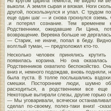
Но кругом царила темнота, не видно ни ве
выколи. А земля сырая и вязкая. Ноги скол
другой, поскользнулся и упал. С трудом п
еще один шаг — и снова грохнулся оземь.
.и потерял сознание. Тем временем н
Родственники, ожидавшие Ли Цина, по
возвращение. Веревка больше не дергалась
— Старик, не иначе, попал в беду. Видно
волглый туман, — предположил кто-то.
Несколько человек принялись крутить 
появилась корзина. Но она оказалась 
Родственников охватило беспокойство. Он
вниз и, немного подождав, вновь подняли, но
была пуста. В толпе послышались вздохи,
смешки. Посторонние люди, шумно об
расходиться, а родственники все еще 
Некоторые вытирали слезы, другие горько с
— Мы уговаривали, всячески останавливал
сделал по-своему, полез-таки вниз! -ска