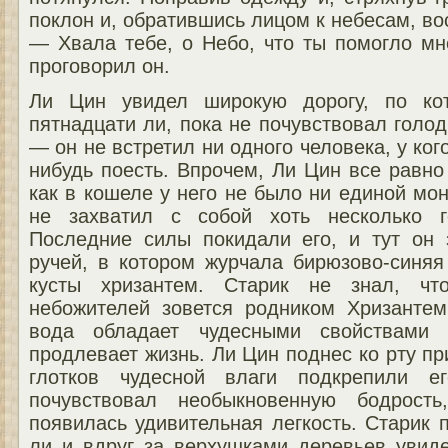
поклон и, обратившись лицом к небесам, во
— Хвала тебе, о Небо, что ты помогло мн
проговорил он.
Ли Цин увидел широкую дорогу, по ко
пятнадцати ли, пока не почувствовал голо
— он не встретил ни одного человека, у ког
нибудь поесть. Впрочем, Ли Цин все равно 
как в кошеле у него не было ни единой мон
не захватил с собой хоть несколько г
Последние силы покидали его, и тут он 
ручей, в котором журчала бирюзово-синяя
кусты хризантем. Старик не знал, ч
небожителей зовется родником Хризантем
вода обладает чудесными свойствами
продлевает жизнь. Ли Цин поднес ко рту п
глотков чудесной влаги подкрепили 
почувствовал необыкновенную бодрост
появилась удивительная легкость. Старик
ли и вдруг за верхушками деревьев увид