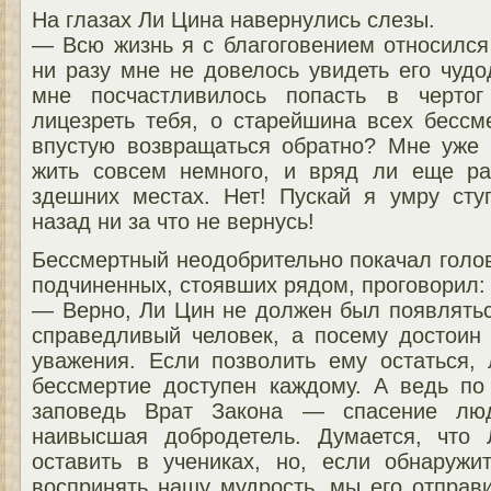
На глазах Ли Цина навернулись слезы.
— Всю жизнь я с благоговением относился
ни разу мне не довелось увидеть его чуд
мне посчастливилось попасть в чертог
лицезреть тебя, о старейшина всех бессм
впустую возвращаться обратно? Мне уже 
жить совсем немного, и вряд ли еще ра
здешних местах. Нет! Пускай я умру ступ
назад ни за что не вернусь!
Бессмертный неодобрительно покачал голово
подчиненных, стоявших рядом, проговорил:
— Верно, Ли Цин не должен был появлятьс
справедливый человек, а посему достоин 
уважения. Если позволить ему остаться, 
бессмертие доступен каждому. А ведь п
заповедь Врат Закона — спасение лю
наивысшая добродетель. Думается, что
оставить в учениках, но, если обнаружи
воспринять нашу мудрость, мы его отправ