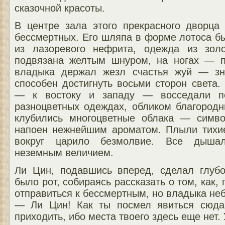
сказочной красоты.
В центре зала этого прекрасного дворц
бессмертных. Его шляпа в форме лотоса б
из лазоревого нефрита, одежда из зол
подвязана желтым шнуром, на ногах — п
владыка держал жезл счастья жуй — зна
способен достигнуть восьми сторон света
— к востоку и западу — восседали п
разноцветных одеждах, обликом благородн
клубились многоцветные облака — симво
напоен нежнейшим ароматом. Плыли тихие
вокруг царило безмолвие. Все дышал
неземным величием.
Ли Цин, подавшись вперед, сделал глуб
было рот, собираясь рассказать о том, как,
отправиться к бессмертным, но владыка не
— Ли Цин! Как ты посмел явиться сюда
приходить, ибо места твоего здесь еще нет.