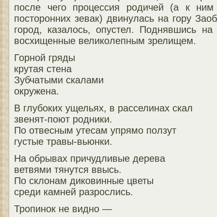
после чего процессия родичей (а к ним
посторонних зевак) двинулась на гору Заоб
город, казалось, опустел. Поднявшись на
восхищенные великолепным зрелищем.
Горной гряды
крутая стена
Зубчатыми скалами
окружена.
В глубоких ущельях, в расселинах скал
звенят-поют родники.
По отвесным утесам упрямо ползут
густые травы-вьюнки.
На обрывах причудливые дерева
ветвями тянутся ввысь.
По склонам диковинные цветы
среди камней разрослись.
Тропинок не видно —