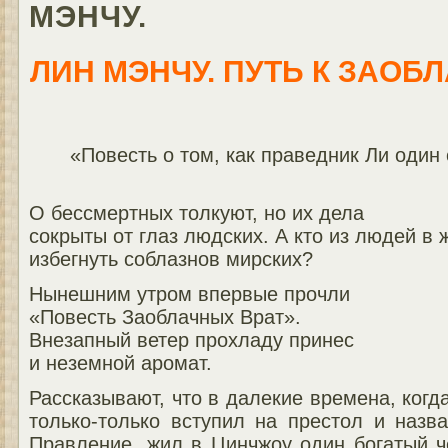
МЭНЧУ.
ЛИН МЭНЧУ. ПУТЬ К ЗАОБ
«Повесть о том, как праведник Ли один
О бессмертных толкуют, но их дела
сокрыты от глаз людских. А кто из людей в 
избегнуть соблазнов мирских?
Нынешним утром впервые прочли
«Повесть Заоблачных Врат».
Внезапный ветер прохладу принес
и неземной аромат.
Рассказывают, что в далекие времена, когд
только-только вступил на престол и назв
Правление, жил в Цинчжоу один богатый ч