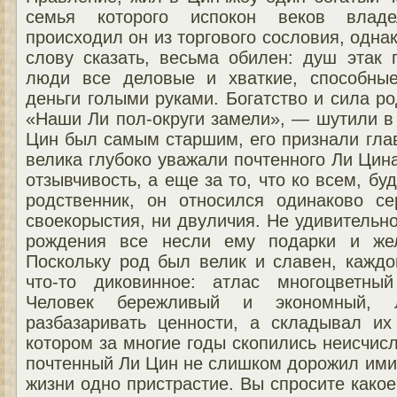
семья которого испокон веков владе
происходил он из торгового сословия, однак
слову сказать, весьма обилен: душ этак
люди все деловые и хваткие, способные
деньги голыми руками. Богатство и сила ро
«Наши Ли пол-округи замели», — шутили в 
Цин был самым старшим, его признали гла
велика глубоко уважали почтенного Ли Цина
отзывчивость, а еще за то, что ко всем, бу
родственник, он относился одинаково с
своекорыстия, ни двуличия. Не удивительно
рождения все несли ему подарки и жел
Поскольку род был велик и славен, каждо
что-то диковинное: атлас многоцветны
Человек бережливый и экономный,
разбазаривать ценности, а складывал и
котором за многие годы скопились неисчи
почтенный Ли Цин не слишком дорожил ими,
жизни одно пристрастие. Вы спросите како