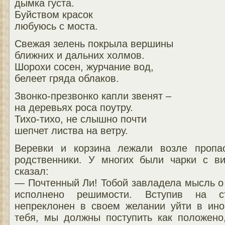
дымка густа.
Буйством красок
любуюсь с моста.
Свежая зелень покрыла вершины
ближних и дальних холмов.
Шорохи сосен, журчание вод,
белеет гряда облаков.
Звонко-презвонко капли звенят –
на деревьях роса поутру.
Тихо-тихо, не слышно почти
шепчет листва на ветру.
Веревки и корзина лежали возле пропа
родственники. У многих были чарки с ви
сказал:
— Почтенный Ли! Тобой завладела мысль о 
исполнено решимости. Вступив на с
непреклонен в своем желании уйти в ино
тебя, мы должны поступить как положено