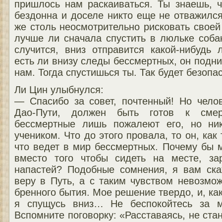
пришлось нам раскаиваться. Ты знаешь, ч
бездонна и доселе никто еще не отважился
же столь неосмотрительно рисковать свое
лучше ли сначала спустить в люльке соба
случится, вниз отправится какой-нибудь 
есть ли внизу следы бессмертных, он подни
нам. Тогда спустишься ты. Так будет безопа
Ли Цин улыбнулся:
— Спасибо за совет, почтенный! Но челов
Дао-Пути, должен быть готов к смер
бессмертные лишь пожалеют его, но ни
учеником. Что до этого провала, то он, как
что ведет в мир бессмертных. Почему бы 
вместо того чтобы сидеть на месте, за
напастей? Подобные сомнения, я вам ска
веру в Путь, а с таким чувством невозмо
бренного бытия. Мое решение твердо, и, ка
я спущусь вниз… Не беспокойтесь за м
Вспомните поговорку: «Расставаясь, не ста