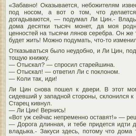
«Забавно! Оказывается, небожителям извес
под носом, а вот о том, что делаетс
догадываются, — подумал Ли Цин.- Влады
дома десятки тысяч монет, да моя род
ценностей на тысячи лянов серебра. Он же т
будет жить! Можно подумать, что-то изменил
Отказываться было неудобно, и Ли Цин, под
тощую книжку.
— Отыскал? — спросил старейшина.
— Отыскал! — ответил Ли с поклоном.
— Коли так, иди!
Ли Цин снова пошел к двери. В этот мо
сидевший у западной стороны, склонился к 
Старец кивнул.
— Ли Цин! Вернись!
«Вот уж сейчас непременно оставят!» — ре
— Дорога длинная, и тебе придется идти 
владыка.- Закуси здесь, потому что дома