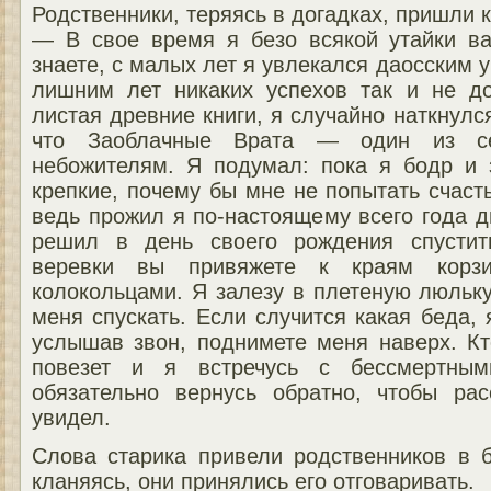
Родственники, теряясь в догадках, пришли 
— В свое время я безо всякой утайки в
знаете, с малых лет я увлекался даосским у
лишним лет никаких успехов так и не д
листая древние книги, я случайно наткнулся
что Заоблачные Врата — один из с
небожителям. Я подумал: пока я бодр и 
крепкие, почему бы мне не попытать счаст
ведь прожил я по-настоящему всего года дв
решил в день своего рождения спустит
веревки вы привяжете к краям корз
колокольцами. Я залезу в плетеную люльку
меня спускать. Если случится какая беда, 
услышав звон, поднимете меня наверх. Кт
повезет и я встречусь с бессмертны
обязательно вернусь обратно, чтобы ра
увидел.
Слова старика привели родственников в 
кланяясь, они принялись его отговаривать.