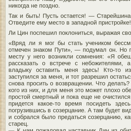
никогда не поздно.
Так и быть! Пусть остается! — Старейшина 
Отведите ему место в западной пристройке!
Ли Цин поспешил поклониться, выражая сво
«Вряд ли я мог бы стать учеником бесс
отмечен знаком Пути», — подумал он. Но 
месту у него возникли сомнения: «Я обе
рассказать о встрече с небожителями, 
владыку оставить меня здесь! Кто-то и
заступился за меня, и тот разрешил остатьс
снова просить о возвращении. Что делать?
кого из них, и для меня это может плохо обе
простой смертный и пока еще не очистился
придется какое-то время посидеть здес
погрузившись в созерцание. А там будет ви
и собрался было предаться созерцанию, ка
старец.
— К нам пожаловал наставник Дин из обит