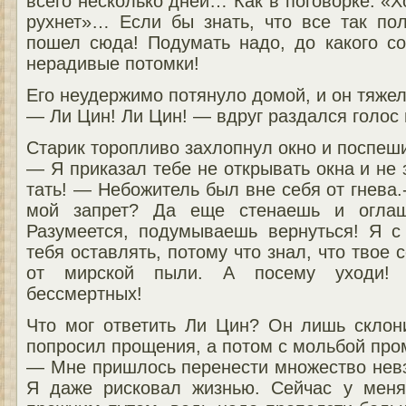
всего несколько дней… Как в поговорке: «Х
рухнет»… Если бы знать, что все так пол
пошел сюда! Подумать надо, до какого с
нерадивые потомки!
Его неудержимо потянуло домой, и он тяжел
— Ли Цин! Ли Цин! — вдруг раздался голос
Старик торопливо захлопнул окно и поспеши
— Я приказал тебе не открывать окна и не 
тать! — Небожитель был вне себя от гнева.
мой запрет? Да еще стенаешь и оглаш
Разумеется, подумываешь вернуться! Я с
тебя оставлять, потому что знал, что твое
от мирской пыли. А посему уходи! 
бессмертных!
Что мог ответить Ли Цин? Он лишь склон
попросил прощения, а потом с мольбой про
— Мне пришлось перенести множество невз
Я даже рисковал жизнью. Сейчас у меня