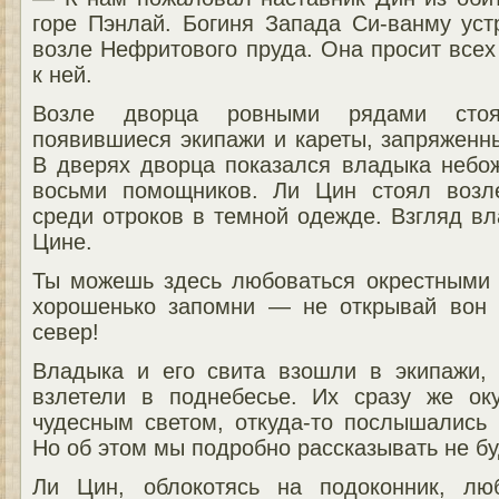
горе Пэнлай. Богиня Запада Си-ванму уст
возле Нефритового пруда. Она просит все
к ней.
Возле дворца ровными рядами стоя
появившиеся экипажи и кареты, запряженн
В дверях дворца показался владыка небо
восьми помощников. Ли Цин стоял возл
среди отроков в темной одежде. Взгляд в
Цине.
Ты можешь здесь любоваться окрестными 
хорошенько запомни — не открывай вон 
север!
Владыка и его свита взошли в экипажи,
взлетели в поднебесье. Их сразу же ок
чудесным светом, откуда-то послышались 
Но об этом мы подробно рассказывать не б
Ли Цин, облокотясь на подоконник, лю