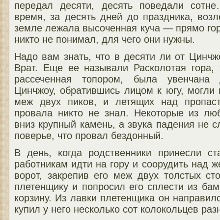
передал десяти, десять поведали сотн
время, за десять дней до праздника, воз
земле лежала высоченная куча — прямо гора
никто не понимал, для чего они нужны.
Надо вам знать, что в десяти ли от Цинч
Врат. Еще ее называли Расколотая гора, 
рассеченная топором, была увенчана
Цинчжоу, обратившись лицом к югу, могли
меж двух пиков, и летящих над пропаст
провала никто не знал. Некоторые из люб
вниз крупный камень, а звука падения не 
поверье, что провал бездонный.
В день, когда родственники принесли ст
работникам идти на гору и соорудить над 
ворот, закрепив его меж двух толстых ст
плетенщику и попросил его сплести из ба
корзину. Из лавки плетенщика он направил
купил у него несколько сот колокольцев раз