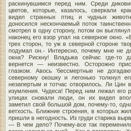
раскинувшимся перед ним. Среди дикови
цветов, которые, казалось, сверкали кр
видел странных птиц и чудных живот
доносился нескончаемый поток таинственн
смотрел в одну сторону, потом он выглянул 
наконец его взор упал на северное окно. «
трех сторон, то уж в северной стороне тво
подумал он.- Интересно, почему мне не д
окна? Рискну! Владыка сейчас где-то д
вернется — неизвестно. Осторожно при
глазком. Авось ‘бессмертные не догада
северному окошку и легонько толкнул ег
незапертым и тотчас отворилось. Ли Цин 
изумления. Чудеса! Перед ним лежал его 
улицах сновали люди, он их видел впол
заметил свой большой дом, почему-то, од
ветхость. Ближние строения, в которых жил
пришли в негодность. Из груди старика вырв
— В чем дело? Почему-все так переменило