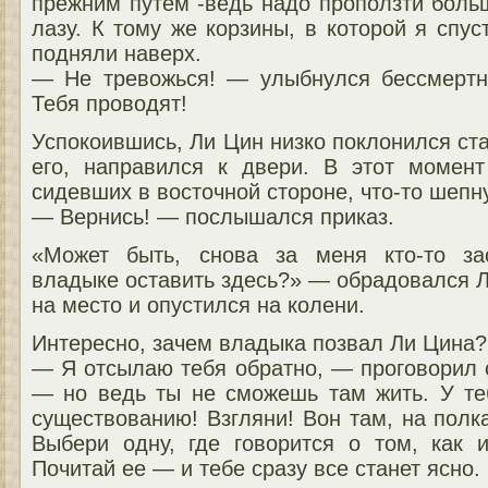
прежним путем -ведь надо проползти боль
лазу. К тому же корзины, в которой я спус
подняли наверх.
— Не тревожься! — улыбнулся бессмертн
Тебя проводят!
Успокоившись, Ли Цин низко поклонился ст
его, направился к двери. В этот момен
сидевших в восточной стороне, что-то шепн
— Вернись! — послышался приказ.
«Может быть, снова за меня кто-то за
владыке оставить здесь?» — обрадовался 
на место и опустился на колени.
Интересно, зачем владыка позвал Ли Цина? 
— Я отсылаю тебя обратно, — проговорил 
— но ведь ты не сможешь там жить. У теб
существованию! Взгляни! Вон там, на полка
Выбери одну, где говорится о том, как и
Почитай ее — и тебе сразу все станет ясно.