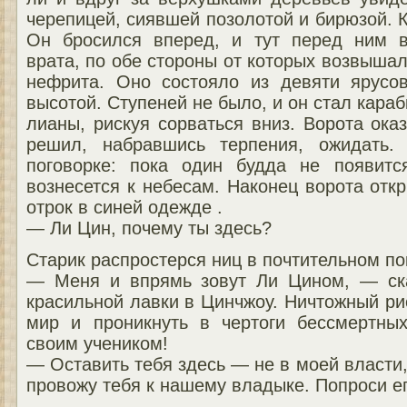
черепицей, сиявшей позолотой и бирюзой. К
Он бросился вперед, и тут перед ним в
врата, по обе стороны от которых возвышал
нефрита. Оно состояло из девяти ярусо
высотой. Ступеней не было, и он стал караб
лианы, рискуя сорваться вниз. Ворота ока
решил, набравшись терпения, ожидать.
поговорке: пока один будда не появитс
вознесется к небесам. Наконец ворота откр
отрок в синей одежде .
— Ли Цин, почему ты здесь?
Старик распростерся ниц в почтительном по
— Меня и впрямь зовут Ли Цином, — ск
красильной лавки в Цинчжоу. Ничтожный ри
мир и проникнуть в чертоги бессмертны
своим учеником!
— Оставить тебя здесь — не в моей власти
провожу тебя к нашему владыке. Попроси ег