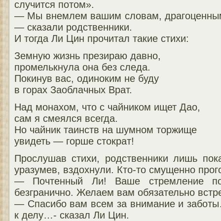
случится потом».
— Мы внемлем вашим словам, драгоценным,
— сказали родственники.
И тогда Ли Цин прочитал такие стихи:
Земную жизнь презираю давно,
промелькнула она без следа.
Покинув вас, одиноким не буду
в горах Заоблачных Врат.
Над монахом, что с чайником ищет Дао,
сам я смеялся всегда.
Но чайник таинств на шумном торжище
увидеть — горше стократ!
Прослушав стихи, родственники лишь пока
уразумев, вздохнули. Кто-то смущенно прог
— Почтенный Ли! Ваше стремление пос
безгранично. Желаем вам обязательно встр
— Спасибо вам всем за внимание и заботы
к делу…- сказал Ли Цин.