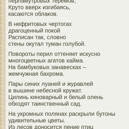
перламутровых теремов,
Круто вверх изгибаясь,
касаются облаков.
В нефритовых чертогах
драгоценный покой
Расписан так, словно
стены окутал туман голубой.
Повороты перил оттеняет искусно
многоцветных агатов кайма.
На бамбуковых занавесках –
жемчужная бахрома.
Пары синих луаней и журавлей
в вышине небесной кружат.
Цилинь киноварный и белый олень
обходят таинственный сад.
На укромных полянах раскрыли бутоны
удивительные цветы.
Из лесов доносится пение птиц