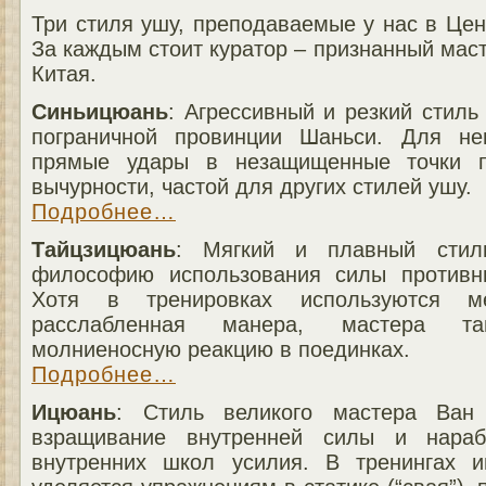
Три стиля ушу, преподаваемые у нас в Цен
За каждым стоит куратор – признанный маст
Китая.
Синьицюань
: Агрессивный и резкий стиль
пограничной провинции Шаньси. Для нег
прямые удары в незащищенные точки пр
вычурности, частой для других стилей ушу.
Подробнее…
Тайцзицюань
: Мягкий и плавный стил
философию использования силы противни
Хотя в тренировках используются 
расслабленная манера, мастера та
молниеносную реакцию в поединках.
Подробнее…
Ицюань
: Стиль великого мастера Ван
взращивание внутренней силы и нараб
внутренних школ усилия. В тренингах 