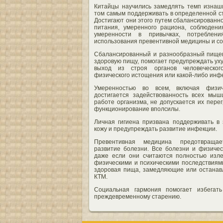
Китайцы научились замедлять темп изнаш
том самым поддерживать в определенной с
Достигают они этого путем сбалансированно
питания, умеренного рациона, соблюдени
умеренности в привычках, потреблен
использования превентивной медицины и со
Сбалансированный и разнообразный пищев
здоровую пищу, помогает предупреждать ух
выход из строя органов человеческог
физического истощения или какой-либо инф
Умеренностью во всем, включая физич
достигается задействованность всех мыш
работе организма, не допускается их перег
функционирование вполсилы.
Личная гигиена призвана поддерживать в
кожу и предупреждать развитие инфекции.
Превентивная медицина предотвраща
развитие болезни. Все болезни и физиче
даже если они считаются полностью из
физическими и психическими последствиям
здоровая пища, замедляющие или остана
КТМ.
Социальная гармония помогает избегать
преждевременному старению.