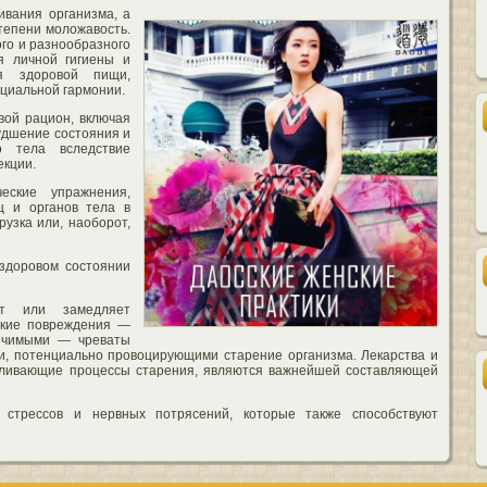
ивания организма, а
тепени моложавость.
го и разнообразного
я личной гигиены и
ия здоровой пищи,
циальной гармонии.
ой рацион, включая
удшение состояния и
о тела вследствие
екции.
еские упражнения,
ц и органов тела в
рузка или, наоборот,
 здоровом состоянии
ет или замедляет
ские повреждения —
лечимыми — чреваты
и, потенциально провоцирующими старение организма. Лекарства и
вливающие процессы старения, являются важнейшей составляющей
 стрессов и нервных потрясений, которые также способствуют