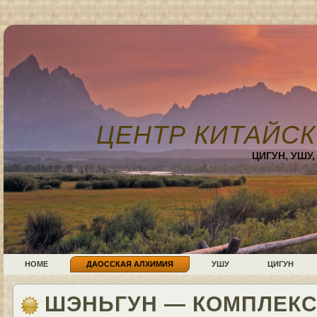
ЦЕНТР КИТАЙСК
ЦИГУН, УШУ
HOME
ДАОССКАЯ АЛХИМИЯ
УШУ
ЦИГУН
ШЭНЬГУН — КОМПЛЕКС